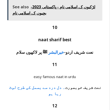
-2023 لڑکیوں کے اسلامی نام - پاکستانی
See also
بچیوں کے اسلامی نام
10
naat sharif best
نعت شریف اردو-
خیرالبشر
ﷺ پر لاکھوں
سلام
11
easy famous naat in urdu
نعت شریف خوبصورت
۔ دل درد سے بسمل کی طرح لوٹ
رہا ہو
12