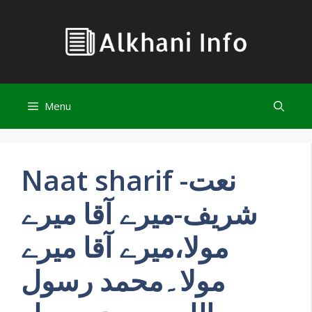
Skip
to
content
Menu
Naat sharif -نعت
شریف-میرے آقا میرے
مولا،میرے آقا میرے
مولا۔محمد رسول