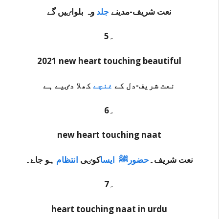
نعت شریف-مدینے
جلد
وہ بلواٸیں گے
5۔
2021 new heart touching beautiful
نعت شریف-دل کے
غنچے
کھلا دٸیے ہے
6۔
new heart touching naat
نعت شریف۔
حضورﷺ ایسا
کوٸی
انتظام
ہو جاۓ۔
7۔
heart touching naat in urdu