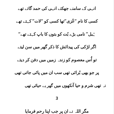
انہی کے سامنے جھکتے انہی کی حمد گاتے تھے
کسی کا نام “عُزی”تھا کسی کو “لات” کہتے تھے
“ہُبل” نامی بڑے بُت کو بتوں کا باپ کہتے تھے
اگر لڑکی کی پیدائش کا ذکر گھر میں سن لیتے
تو اُُس معصوم کو زندہ زمیں میں دفن کر دیتے
پر جو بھی بُرائی تھی سب ان میں‌ پائی جاتی تھی
نہ تھی شرم و حیا آنکھوں‌ میں
گھر بے حیائی تھی
3
مگر اللہ نے ان پر جب اپنا رحم فرمایا