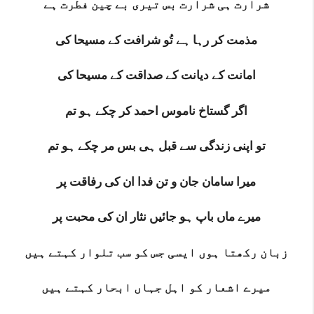
شرارت ہی شرارت بس تیری بے چین فطرت ہے
مذمت کر رہا ہے تُو شرافت کے مسیحا کی
امانت کے دیانت کے صداقت کے مسیحا کی
اگر گستاخ ناموس احمد کر چکے ہو تم
تو اپنی زندگی سے قبل ہی بس مر چکے ہو تم
میرا سامان جان و تن فدا ان کی رفاقت پر
میرے ماں باپ ہو جائیں نثار ان کی محبت پر
زبان رکھتا ہوں ایسی جس کو سب تلوار کہتے ہیں
میرے اشعار کو اہل جہاں ابحار کہتے ہیں