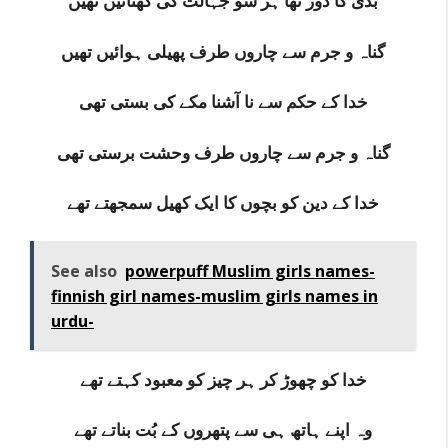
بدی کا دور تھا ہر سو جہالت کی گھٹائیں تھیں
گناہ و جرم سے چاروں طرف پھیلی ہوائیں تھیں
خدا کے حکم سے نا آشنا مکے کی بستی تھی
گناہ و جرم سے چاروں طرف وحشت برستی تھی
خدا کے دین کو بچوں کا ایک کھیل سمجھتے تھے
See also
powerpuff Muslim girls names-
finnish girl names-muslim girls names in
urdu-
خدا کو چھوڑ کر ہر چیز کو معبود کہتے تھے
وہ اپنے ہاتھ ہی سے پتھروں کے بُت بناتے تھے