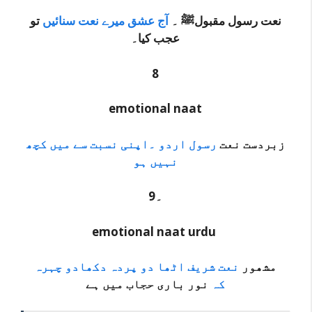
نعت رسول مقبولﷺ ۔
آج عشق میرے نعت سنائیں
تو
عجب کیا۔
8
emotional naat
زبردست نعت
رسول اردو ۔اپنی نسبت سے میں کچھ
نہیں ہو
9۔
emotional naat urdu
مشھور
نعت شریف اٹھا دو پردہ دکھادو چہرہ
کہ
نور باری حجاب میں ہے