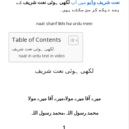
نعت شریف وڈیو
میں آپ
لکھی ہوئی نعت شریف
کے
بعد دیکھ کر سن سکتے ہیں
۔
naat sharif likhi hui urdu mein
Table of Contents
لکھی ہوئی نعت شریف
naat in urdu text in video
لکھی ہوئی نعت شریف
میرے آقا میرے مولا،میرے آقا میرے مولا
محمد رسول اللہ،محمد رسول اللہ
1