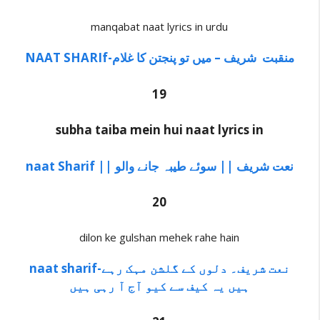
manqabat naat lyrics in urdu
NAAT SHARIf-منقبت شریف – میں تو پنجتن کا غلام
19
subha taiba mein hui naat lyrics in
naat Sharif || نعت شریف || سوئے طیبہ جانے والو
20
dilon ke gulshan mehek rahe hain
naat sharif-نعت شریف۔ دلوں کے گلشن مہک رہے
ہیں یہ کیف سے کیو آج آ رہی ہیں