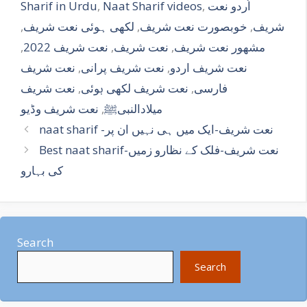
k
p
n
اُردو نعت
,
Naat Sharif videos
,
Sharif in Urdu
k
شریف
,
خوبصورت نعت شریف
,
لکھی ہوئی نعت شریف
,
مشھور نعت شریف
,
نعت شریف
,
نعت شریف 2022
,
نعت شریف اردو
,
نعت شریف پرانی
,
نعت شریف
فارسی
,
نعت شریف لکھی ہوئی
,
نعت شریف
میلادالنبیﷺ
,
نعت شریف وڈیو
naat sharif -نعت شریف-ایک میں ہی نہیں ان پر
Best naat sharif-نعت شریف-فلک کے نظارو زمیں
کی بہارو
Search
Search