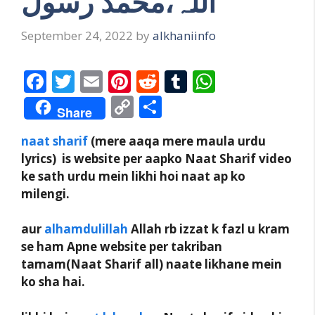
اللہ،محمد رسول
September 24, 2022
by
alkhaniinfo
F
T
E
Pi
R
T
W
ac
w
m
nt
e
u
h
C
S
Share
e
itt
ai
er
d
m
at
o
h
naat sharif
(mere aaqa mere maula urdu
b
er
l
e
di
bl
s
p
ar
lyrics) is website per aapko Naat Sharif video
o
st
t
r
A
y
e
ke sath urdu mein likhi hoi naat ap ko
o
p
Li
milengi.
k
p
n
aur
alhamdulillah
Allah rb izzat k fazl u kram
k
se ham Apne website per takriban
tamam(Naat Sharif all) naate likhane mein
ko sha hai.