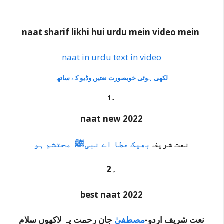
naat sharif likhi hui urdu mein video mein
naat in urdu text in video
لکھی ہوئی خوبصورت نعتیں
وڈیو کے ساتھ
1۔
naat new 2022
نعت شریف
بھیک عطا اے نبی
ﷺ
محتشم ہو
2۔
best naat 2022
نعت شریف اردو-
مصطفیٰ
جان رحمت پہ
لاکھوں
سلام