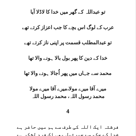
تو عبداللہ کے گھر میں خدا کا لاڈلا آیا
عرب کے لوگ اس بچے کا جب اعزاز کرتے تھے
تو عبدالمطلب قسمت پر اپنی ناز کرتے تھے
خدا کے دین کا پھر بول بالا ہونے والا تھا
محمد سے جہاں میں پھر اُجالا ہونے والا تھا
میرے آقا میرے مولا،میرے آقا میرے مولا
محمد رسول اللہ، محمد رسول اللہ
4
فرشتہ ایک اللہ کی طرف سے ہم میں حاضر ہے
خدا کے حکم سے جبرئیل بھی اک فرد لشکر ہے