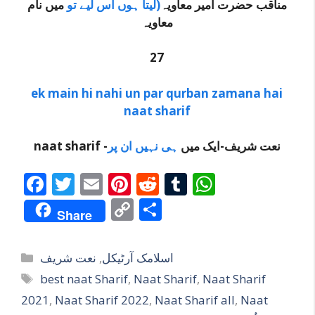
مناقب حضرت امیر معاویہ
(لیتا ہوں اس لیے تو
میں نام
معاویہ
27
ek main hi nahi un par qurban zamana hai
naat sharif
naat sharif -نعت شریف-ایک میں
ہی نہیں ان پر
F
T
E
Pi
R
T
W
ac
w
m
nt
e
u
h
C
S
Share
e
itt
ai
er
d
m
at
o
h
b
er
l
e
di
bl
s
p
ar
Categories
اسلامک آرٹیکل
,
نعت شریف
o
st
t
r
A
y
e
Tags
best naat Sharif
,
Naat Sharif
,
Naat Sharif
o
p
Li
2021
,
Naat Sharif 2022
,
Naat Sharif all
,
Naat