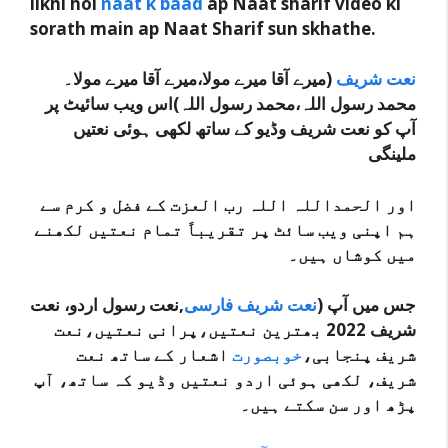
likhi hoi
naat k baad
ap Naat sharif video ki
sorath main ap Naat Sharif sun skhathe.
نعت شریف
(میرے آقا میرے مولا،میرے آقا میرے مولا۔
محمد رسول اللہ،محمد رسول اللہ)اس ویب سائیٹ پر
آپ کو نعت شریف وڈیو کے ساتھ لکھی ہوئی نعتیں
ملینگی
اور الحمداللہ اللہ رب العزت کے فضل و کرم سے
ہم اپنی ویب سائٹ پر تقریباً تمام نعتیں لکھنے
میں کوشاں ہیں۔
جس میں آپ (
نعت شریف فارسی
,نعت رسول اردو، نعت
شریف 2022 بھترین نعتیں،پرانی نعتیں،نعت
شریف پنجابی،
خوبصورت
اشعار کے ساتھ نعت
شریف، لکھی ہوئی اردو نعتیں وڈیو کہ ساتھ، آپ
پڑھ اور سن سکتے ہیں۔