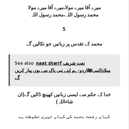
میرے آقا میرے مولا،میرے آقا میرے مولا
محمد رسول اللہ،محمد رسول اللہ
5
محمد کے تقدس پر زبانیں جو نکالیں گے
naat sharif نعت شریف
See also
میلادالنبیﷺاردو-ہم اپنے نبی پاک سے یوں پیار کریں
گے
خدا کے حکم سے ایسی زبانیں کھینچ ڈالیں گے(ان
شاءاللہ)
کہاں رفعت محمد کی کہاں تیری حقیقت ہے