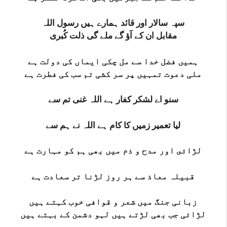
سپہ سالار اور قائد ہمارے ہیں رسول اللہ
مقابل ان کے آؤ گے ملے گی ذلت کُبری
ہمیں فضل خدا سے مل چکی ایماں‌ کی دولت ہے
ملی دعوت تمہیں پر سر کشی تم سب کی فطرت ہے
سنو اے لشکر کفار ہے اللہ غنی تم سے
لیا تعمیر زمیں کا کام ہے اللہ نے ہم سے
لڑائى اور مدح و ذم میں بھی ہم کو مہارت ہے
قبیلہ معاذ سے ہر روز لڑنا تر سعادت ہے
زبانی جنگ میں شعر و قوافی خوب کہتے ہیں
لڑائی جب بھی لڑتے ہیں‌ لہو دشمن کے بہتے ہیں