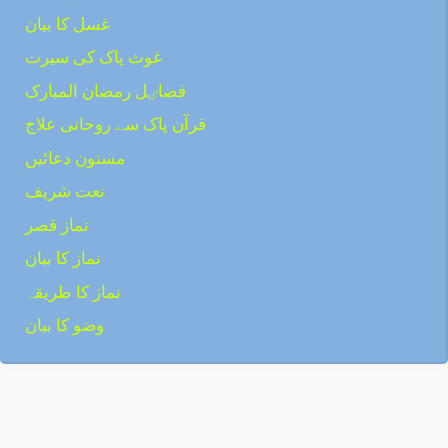
غسل کا بیان
غوث پاک کی سیرت
فضاٸل رمضان المبارک
قرآن پاک سے روحانی علاج
مسنون دعائیں
نعت شریف
نماز قصر
نماز کا بیان
نماز کا طریقہ
وضو کا بیان