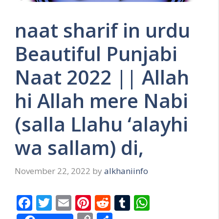
naat sharif in urdu
Beautiful Punjabi
Naat 2022 || Allah
hi Allah mere Nabi
(salla Llahu ‘alayhi
wa sallam) di,
November 22, 2022
by
alkhaniinfo
F
T
E
Pi
R
T
W
ac
w
m
nt
e
u
h