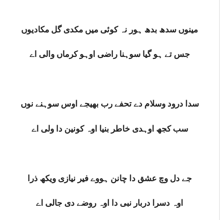
مینوں سدھ بدھ ہور نہ کوئی میں مکدی گل مکادیوں
جس تے ہو گیا سوہنا راضی اوہو کرماں والی اے
سدا درود وسلام دے تحفے رب بھیجے اوس سوہنے نوں
سب کجھ اوہدی خاطر بنیا اوہ کونین دا ولی اے
جے دل وچ عشق دا چانن ہووے فیر نیازی ویکھ ذرا
اوہ دسرا دربار نبی دا اوہ روضے دی جالی اے