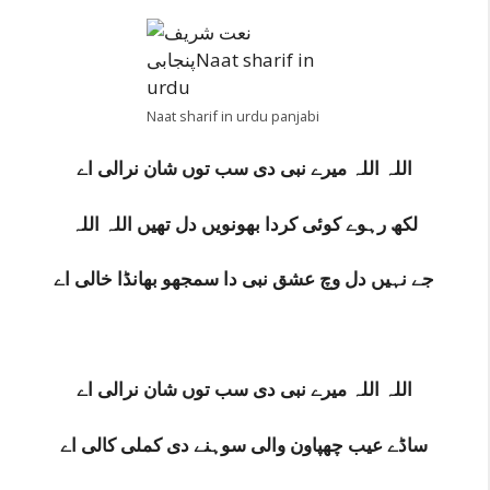
Naat sharif in urdu panjabi
اللہ اللہ میرے نبی دی سب توں شان نرالی اے
لکھ رہوے کوئی کردا بھونویں دل تھیں اللہ اللہ
جے نہیں دل وچ عشق نبی دا سمجھو بھانڈا خالی اے
اللہ اللہ میرے نبی دی سب توں شان نرالی اے
ساڈے عیب چھپاون والی سوہنے دی کملی کالی اے