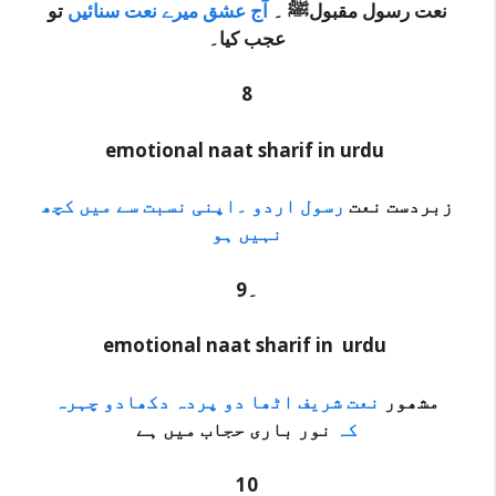
نعت رسول مقبولﷺ ۔
آج عشق میرے نعت سنائیں
تو
عجب کیا۔
8
emotional naat sharif in urdu
زبردست نعت
رسول اردو ۔اپنی نسبت سے میں کچھ
نہیں ہو
9۔
emotional naat sharif in urdu
مشھور
نعت شریف اٹھا دو پردہ دکھادو چہرہ
کہ
نور باری حجاب میں ہے
10