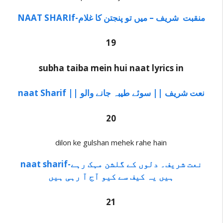
NAAT SHARIf-منقبت شریف – میں تو پنجتن کا غلام
19
subha taiba mein hui naat lyrics in
naat Sharif || نعت شریف || سوئے طیبہ جانے والو
20
dilon ke gulshan mehek rahe hain
naat sharif-نعت شریف۔ دلوں کے گلشن مہک رہے
ہیں یہ کیف سے کیو آج آ رہی ہیں
21