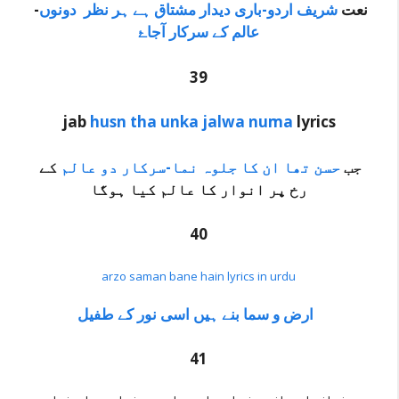
-نعت
شریف اردو-باری دیدار مشتاق ہے ہر نظر دونوں
عالم کے سرکار آجاۓ
39
jab
husn tha unka jalwa numa
lyrics
جب
حسن تھا ان کا جلوہ نما-سرکار دو عالم
کے
رخ پر انوار کا عالم کیا ہوگا
40
arzo saman bane hain lyrics in urdu
ارض و سما بنے ہیں اسی نور کے طفیل
41