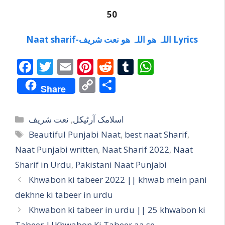
50
Naat sharif-اللہ ھو اللہ ھو نعت شریف Lyrics
F
T
E
Pi
R
T
W
ac
w
m
nt
e
u
h
C
S
Share
e
itt
ai
er
d
m
at
o
h
b
er
l
e
di
bl
s
p
ar
Categories
نعت شریف
,
اسلامک آرٹیکل
o
st
t
r
A
y
e
Tags
Beautiful Punjabi Naat
,
best naat Sharif
,
o
p
Li
Naat Punjabi written
,
Naat Sharif 2022
,
Naat
k
p
n
Sharif in Urdu
,
Pakistani Naat Punjabi
k
Khwabon ki tabeer 2022 || khwab mein pani
dekhne ki tabeer in urdu
Khwabon ki tabeer in urdu || 25 khwabon ki
Tabeer ||Khwabon Ki Tabeer aa se