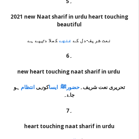
5۔
2021 new Naat sharif in urdu heart touching
beautiful
نعت شریف-دل کے
غنچے
کھلا دٸیے ہے
6۔
new heart touching naat sharif in urdu
تحریری نعت شریف۔
حضورﷺ ایسا
کوٸی
انتظام
ہو
جاۓ۔
7۔
heart touching naat sharif in urdu