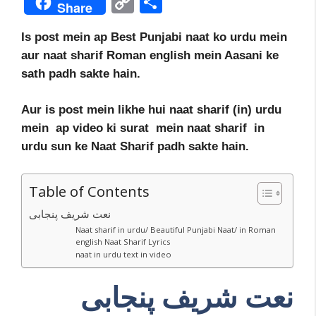
C
S
Share
e
itt
ai
er
d
m
at
o
h
b
er
l
e
di
bl
s
Is post mein ap Best Punjabi naat ko urdu mein
p
ar
aur naat sharif Roman english mein Aasani ke
o
st
t
r
A
y
e
sath padh sakte hain.
o
p
Li
k
p
n
Aur is post mein likhe hui naat sharif (in) urdu
mein ap video ki surat mein naat sharif in
k
urdu sun ke Naat Sharif padh sakte hain.
Table of Contents
نعت شریف پنجابی
Naat sharif in urdu/ Beautiful Punjabi Naat/ in Roman
english Naat Sharif Lyrics
naat in urdu text in video
نعت شریف پنجابی