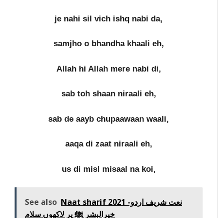
je nahi sil vich ishq nabi da,
samjho o bhandha khaali eh,
Allah hi Allah mere nabi di,
sab toh shaan niraali eh,
sab de aayb chupaawaan waali,
aaqa di zaat niraali eh,
us di misl misaal na koi,
See also
Naat sharif 2021 نعت شریف اردو-
خیرالبشر ﷺ پر لاکھوں سلام