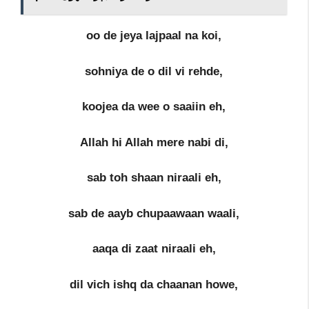
oo de jeya lajpaal na koi,
sohniya de o dil vi rehde,
koojea da wee o saaiin eh,
Allah hi Allah mere nabi di,
sab toh shaan niraali eh,
sab de aayb chupaawaan waali,
aaqa di zaat niraali eh,
dil vich ishq da chaanan howe,