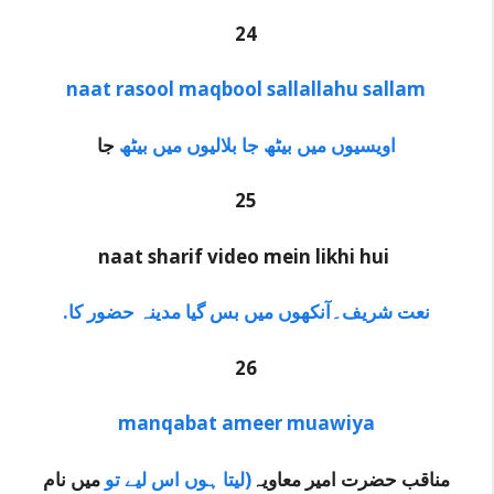
24
naat rasool maqbool sallallahu sallam
اویسیوں میں بیٹھ جا بلالیوں میں بیٹھ
جا
25
naat sharif video mein likhi hui
.نعت شریف۔آنکھوں میں بس گیا مدینہ حضور کا
26
manqabat ameer muawiya
مناقب حضرت امیر معاویہ
(لیتا ہوں اس لیے تو
میں نام