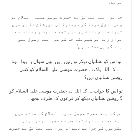
ہوئے۔
جس پر اللہ تعالیٰ نے حضرت موسیٰ علیہ السلام پر
وحی نازل فرما کر فرمایا آپ بریشان نا ہو میں
تیرا خالق مالک ہو میں تجھے نبوت و رسالت سے
نواز رہا ہو کیونکہ جس کو ھم اپنا رسول نبی
بنا کر بیجھتے ہیں’
تو اس کو نشانیاں دیکر نوازتیں ہیں ابھی سوال یہ پیدا ہوتا
ہے کہ اللہ پاک نے حضرت موسی علیہ السلام کو کتنی
روشن نشانیاں دیں؟
تو اس کا جواب یہ کہ اللہ نے حضرت موسی علیہ السلام کو
9 روشن نشانیاں دیکھ کر فرعون کے طرف بیجھا۔
اس کے بعد حضرت موسیٰ علیہ السلام کہ ھاتھ میں
ایک عصاء مبارک تھا جس سے حضرت موسیٰ اپنی
بکریوں کو چراتے تھے اس پر اللہ تعالیٰ نے حضرت