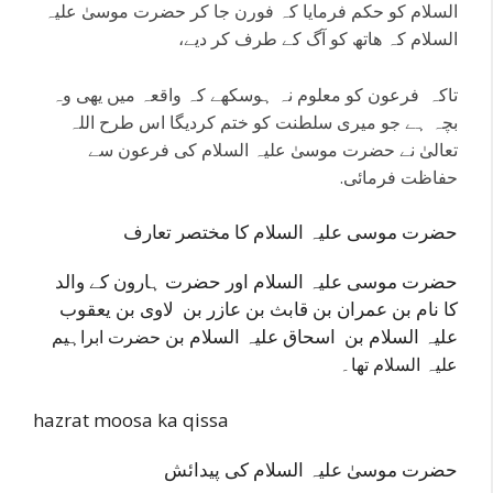
السلام کو حکم فرمایا کہ فورن جا کر حضرت موسیٰ علیہ
السلام کہ ھاتھ کو آگ کے طرف کر دیے،
تاکہ فرعون کو معلوم نہ ہوسکھے کہ واقعہ میں یھی وہ
بچہ ہے جو میری سلطنت کو ختم کردیگا اس طرح اللہ
تعالیٰ نے حضرت موسیٰ علیہ السلام کی فرعون سے
حفاظت فرمائی.
حضرت موسی علیہ السلام کا مختصر تعارف
حضرت موسی علیہ السلام اور حضرت ہارون کے والد
کا نام بن عمران بن قابث بن عازر بن لاوی بن یعقوب
علیہ السلام بن اسحاق علیہ السلام بن
حضرت ابراہیم
علیہ السلام تھا۔
hazrat moosa ka qissa
حضرت موسیٰ علیہ السلام کی پیدائش