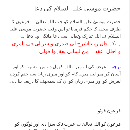
حضرت موسی علیہ السلام کی دعا
حضرت موسیٰ علیہ السلام کو جب اللہ تعالیٰ نے فرعون کے
طرف بیجنے کا حکم فرمایا تو اس وقت حضرت موسی علیہ
السلام نے اللہ تبارک وتعالیٰ سے دعا مانگی وہ
دعا
یہ
کہ
قال رب اشرح لی صدری ویسر لی فی امری
ہے
و احلل عقدۃ من لسانی یفقہوا قولی۔
ترجمہ:
عرض کی اے میرے اللہ کھول دے میرے سینے کو اور
آسان کر میر لیے میرے کام کو اور میری زبان سے ختم کردے
لغزش کو اور میری زبان کو ان کے سمجھنے کا ذریعہ بنا دے۔
فرعون فوٹو
فرعون کو اللہ تعالیٰ نے عبرت ناک سزا دی اور لوگوں کو