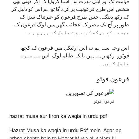
قیامت تک اور اپنی قدرت سے آشنا کروایا کہ اگر کوئی بھی
شخص اس طرح فرعونیت پر اترے گا
تو ہم اس کو ذلیل کر
جس طرح فرعون کو عبرتناک سزا کے
کے رکھ دینگے۔
طور پر آج تک مصر کہ عجائب گھر میں لوگ فرعون کے
مجسمہ کو دیکھ کر عبرت حاصل کر رہیں ہے۔
اس وجہ سے ہم نے اس آرٹیکل میں فرعون کے کچھ
فوٹوز رکھ رہے ہیں تانکہ ظالم لوگ اس
سے عبرت
حاصل کریں ۔
فرعون فوٹو
فرعون فوٹو
hazrat musa aur firon ka waqia in urdu pdf
Hazrat Musa ka waqia in urdu Pdf mein Agar ap
prhna chahte hain to Hazrat Musa ali salam ki