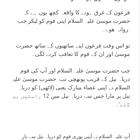
فرعون کے غرق ہونے کا واقعہ کچھ یوں ہے کہ
حضرت موسیٰ علیہ الس
لام اپنی قوم کو لیکر جب
روانہ ھوے۔
تو اس وقت فرعون اپنے ساتھیوں کے ساتھ حضرت
موسیٰ اور ان کے قوم کا تعاقب کرنے لگی۔
جب حضرت موسیٰ علیہ السلام اور آپ کی قوم
دریاہ نیل کے قریب پونھچی تب حضرت موسیٰ علیہ
السلام نے اپنی عصاء مبارک یعنی (لاٹھی) کو دریاہ
نیل پر مارا جس سے دریاہ نیل میں 12 راستیں بن
گئے’۔
آپ علیہ السلام نے آپنی پوری قوم کو دریاہ نیل سے بار