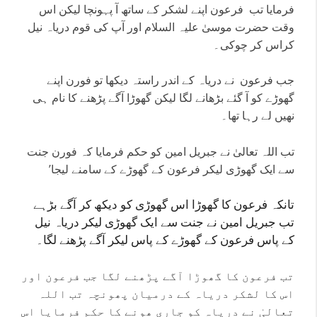
فرمایا تب فرعون اپنے لشکر کے ساتھ آ پہونچا لیکن اس
وقت حضرت موسیٰ علیہ السلام اور آپ کی قوم دریاہ نیل
کراس کر چوکی۔
جب فرعون نے دریاہ کے اندر راستہ دیکھا تو فورن اپنے
گھوڑے کو آ گئے بڑھانے لگا لیکن گھوڑا آگے پڑھنے کا نام ہی
نھیں لے رہا تھا۔
تب اللہ تعالیٰ نے جبریل امین کو حکم فرمایا کہ فورن جنت
سے ایک گھوڑی لیکر فرعون کے گھوڑے کے سامنے لیجا’
تانکہ فرعون کا گھوڑا اس گھوڑی کو دیکھ کر آگے بڑہے
تب جبریل امین نے جنت سے ایک گھوڑی لیکر دریاہ نیل
کے پاس فرعون کے گھوڑے کے پاس لیکر آگے پڑھنے لگا۔
تب فرعون کا گھوڑا آگے پڑھنے لگا جب فرعون اور
اس کا لشکر دریاہ کے درمیان پھونچہ تب اللہ
تعالیٰ نے دریاہ کو جاری ھونے کا حکم فرمایا اس