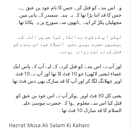
وہ اس بندے کو قتل کرے جس کا نام عود بن عنق ہے
جس کا قد اتنا بڑا تھا کہ یہ بندہ سمندر کے پانی میں
مچھلیاں پکڑ کر اپنے ہاتھوں سے سورج پر پہ پکاتا تھا۔
لیکن آ پ کے قوم نے انکار کیا جس پر اللہ کے
بیغمپر حضرت موسیٰ علیہ السلام خود اس بندے کو
قتل کرنے لئے روانہ ہوئے۔
اور آپ نے اس بندے کو قتل کرنے کے لیے آپ کے پاس ایک
عصاء (یعنی لاٹھی) جو 10 فٹ کا تھا اور آپ نے 10 فٹ
اوپر چھلانگ لگا کر اور آپ کا قد مبارک بھی دس فٹ تھا۔
یعنی کل 30 فٹ اوپر ہوکر آپ نے اس عود بن عنق کو
قتل کیا اس سے معلوم ہوا کہ حضرت موسیٰ علیہ
السلام کا قد مبارک 10 فٹ تھا۔
Hazrat Musa Ali Salam Ki Kahani