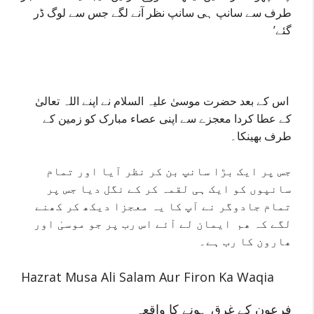
طرف سے سانپ ہی سانپ نظر آنے لگے جس سے لوگ ڈر
گئے’
اس کے بعد حضرت موسیٰ علیہ السلام نے اپنے اللہ تعالیٰ
کے عطا کردا معجزے سے اپنی عصاء مبارک کو زمین کے
طرف بھینکا۔
جس پر ایک بڑا سانپ بن کر نظر آیا اور تمام
سانپوں کو ایک ہی لقمہ کر کے نگل دیا جس پر
تمام جادوگر نے آپ کا یہ معجزا دیکھ کر کھنے
لگے کہ ھم ایمان لے آئے اس رب پر جو موسیٰ اور
ھارون کا رب ہے۔
Hazrat Musa Ali Salam Aur Firon Ka Waqia
فرعون کے غرق ہونے کا واقعہ