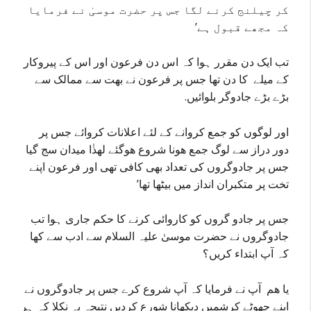
کر چیلنج کرنے لگا جس پر حضرت موسیٰ نے فرمایا
کہ مجھے قبول ہے’
تب ایک دن مقرر ہوا کہ اس دن فرعون اور اس کے پیروکار
کے میلے کا دن تھا جس پر فرعون نے بھت سے ممالک سے
بڑے بڑے جادوگر بلوائیں.
اور لوگوں کو جمع کروانے کے لئے اعلانات کروائے جس پر
دور دراز سے لوگ جمع ھونا شروع ھوگئے لھذٰا میدان سج گیا
جس پر جادوگروں کی تعداد بھی کافی تھی اور فرعون اپنے
تخت پر متکبران انداز میں بیٹھا تھا’
جس پر جادو گروں کو کاروائی کرنے کا حکم جاری ہوا تب
جادوگروں نے حضرت موسیٰ علیہ السلام سے ادب سے کھا
کہ آپ ابتداء کریں؟
یا ھم آپ نے فرمایا کہ آپ شروع کرے جس پر جادوگروں نے
اپنے چھوٹے کرشمیں دیکھانا شورع کردیں نتیجہ یہ نکلا کہ ہر