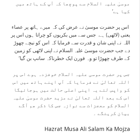
موسیٰ علیہ السلام سے پوچھا کہ آپ کے ہاتھ میں
کیا ہے’
اس پر حضرت موسیٰ نے عرض کی کہ میرے ہاتھ پر عصاء
یعنی (لاٹھی) ہے جس سے میں بکریوں کو چراتا ہوں اس پر
اللہ نے اپنی شان و قدرت سے فرمایا کہ اس کو نیچے چھوڑ
دے جب حضرت موسیٰ علیہ السلام نے اپنی لاٹھی کو زمین
کے طرف چھوڑا تو وہ فورن ایک خطرناکہ سانپ بن گیا’
جس پر حضرت موسی علیہ السلام خوفزدہ ہوے اس پر
اللہ تعالیٰ نے فرمایا کہ آپ اپنے ہاتھ میں اس
کو واپس لئے یہ اپنی اصلی حالت میں ہوجائیگا
اس کے بعد اللہ تعالیٰ نے مزید حضرت موسیٰ علیہ
السلام کو معجزات سے نوازہ جس کا ذکر ھم آگے
بیان کرینگے ۔
Hazrat Musa Ali Salam Ka Mojza