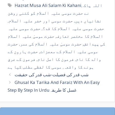
k
Tags
اللہ پاک
,
Hazrat Musa Ali Salam Ki Kahani
نے حضرت موسی علیہ السلام کو کتنی روشن
نشانیاں دیں
,
حضرت موسی اور خضر علیہ السلام
,
حضرت موسی علیہ السلام کا قد؟
,
حضرت موسی علیہ
السلام کا مختصر تعارف
,
حضرت موسیٰ علیہ السلام
کی پیدائش
,
حضرت موسیٰ علیہ السلام کی عمر
,
حضرت
موسی علیہ السلام کے معجزات
,
حضرت ہارون کے
والد کا نام
,
فرعون کا اصل نام
,
فرعون کے غرق
ہونے کا واقعہ
,
موسی کا لفظی مطلب کیا ہے
شب قدر کی فضیلت-شب قدر کی حقیقت
Ghusal Ka Tarika And Faraiz With An Easy
Step By Step In Urduغسل کا طریقہ