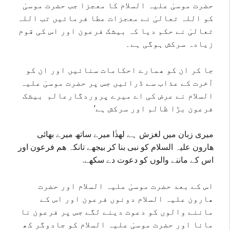
حضرت موسیٰ علیہ السلام کا معجزا جب حضرت موسیٰ
کو اللہ تعالیٰ نے معجزات عطا فرمائیں تب اللہ
تعالیٰ نے حکم دیا کہ بیشک فرعون اور اس کی قوم
زیادہ سرکش ہوگی ہے۔
جا کر ان کو ھمارے احکامات سنائیں اور ان کو
آخرت کے عذاب سے ڈرائیں جس پر حضرت موسیٰ علیہ
السلام نے عرض کی اے میرے پروردگارعالم بیشک
فرعون بڑا ظالم اور سرکش ہے’
میری زبان میں لغزش ہے لھذٰا میرے ساتھ میرے بھائی
ھارون علیہ السلام کو نبی بنا کر بیجھے تانکہ ھم فرعون اور
اس کے ماننے والوں کو دعوت دے سکھے.
اس کے بعد حضرت موسیٰ علیہ السلام اور حضرت
ھارون علیہ السلام دونوں فرعون اور اس کے
ماننے والوں کو دعوت دینے لگے جس پر فرعون نا
مانا اور حضرت موسیٰ علیہ السلام کو جادوگر کھ