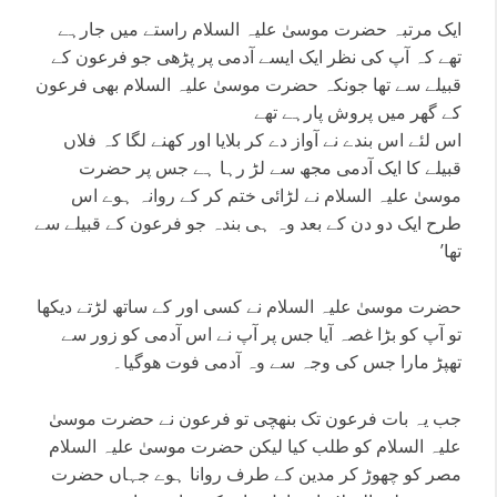
ایک مرتبہ حضرت موسیٰ علیہ السلام راستے میں جارہے
تھے کہ آپ کی نظر ایک ایسے آدمی پر پڑھی جو فرعون کے
قبیلے سے تھا جونکہ حضرت موسیٰ علیہ السلام بھی فرعون
کے گھر میں پروش پارہے تھے
اس لئے اس بندے نے آواز دے کر بلایا اور کھنے لگا کہ فلاں
قبیلے کا ایک آدمی مجھ سے لڑ رہا ہے جس پر حضرت
موسیٰ علیہ السلام نے لڑائی ختم کر کے روانہ ہوے اس
طرح ایک دو دن کے بعد وہ ہی بندہ جو فرعون کے قبیلے سے
تھا’
حضرت موسیٰ علیہ السلام نے کسی اور کے ساتھ لڑتے دیکھا
تو آپ کو بڑا غصہ آیا جس پر آپ نے اس آدمی کو زور سے
تھپڑ مارا جس کی وجہ سے وہ آدمی فوت ھوگیا۔
جب یہ بات فرعون تک بنھچی تو فرعون نے حضرت موسیٰ
علیہ السلام کو طلب کیا لیکن حضرت موسیٰ علیہ السلام
مصر کو چھوڑ کر مدین کے طرف روانا ہوے جہاں حضرت