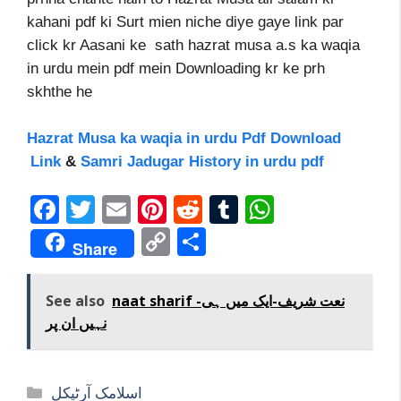
kahani pdf ki Surt mien niche diye gaye link par
click kr Aasani ke sath hazrat musa a.s ka waqia
in urdu mein pdf mein Downloading kr ke prh
skhthe he
Hazrat Musa ka waqia in urdu Pdf Download
Link
&
Samri Jadugar History in urdu pdf
F
T
E
Pi
R
T
W
ac
w
m
nt
e
u
h
C
S
Share
e
itt
ai
er
d
m
at
o
h
b
er
l
e
di
bl
s
p
ar
naat sharif -نعت شریف-ایک میں ہی
See also
o
st
t
r
A
y
e
نہیں ان پر
o
p
Li
k
p
n
Categories
اسلامک آرٹیکل