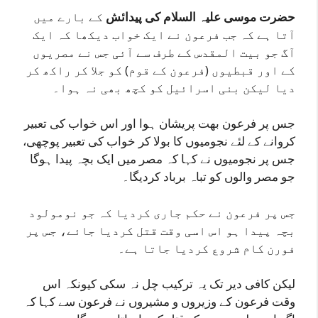
حضرت موسی علیہ السلام کی پیدائش
کے بارے میں
آتا ہے کہ جب فرعون نے ایک خواب دیکھا کہ ایک
آگ جو بیت المقدس کے طرف سے آئی جس نے مصریوں
کے اور قبطیوں (فرعون کے قوم) کو جلا کر راکھ کر
دیا لیکن بنی اسرائیل کو کچھ بھی نہ ہوا۔
جس پر فرعون بھت پریشان ہوا اور اس خواب کی تعبیر
کروانے کے لئے نجومیوں کا بولا کر خواب کی تعبیر پوچھی،
جس پر نجومیوں نے کہا کہ مصر میں ایک بچہ پیدا ہوگا
جو مصر والوں کو تباہ برباد کردیگا۔
جس پر فرعون نے حکم جاری کردیا کہ جو نومولود
بچہ پیدا ہو اس اسی وقت قتل کردیا جائے، جس پر
فورن کام شروع کردیا جاتا ہے۔
لیکن کافی دیر تک یہ ترکیب چل نہ سکی کیونکہ اس
وقت فرعون کے وزیروں و مشیروں نے فرعون سے کہا کہ