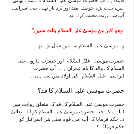
قابث ہے آپ حضرت موسیٰ علیہ السلام کے سگے بھائی
ہیں، بہت بڑے حوصلہ مند اور بُرد بار تھے۔ بنی اسرائیل
آپ سے بہت محبت کرتے تھے۔
‘‘
’’وھو اکبر من موسیٰ علیہ السلام بثلث سنین
وہ موسیٰ علیہ السلام سے تین سال بڑے تھے
حضرت موسیٰ
عَلَیْہِ السَّلَام اور حضرت ہارون علیہ
السلام
کے والد کا نام عمران ہے۔ آپ حضرت
اِبراہیم
عَلَیْہِ السَّلَام
کی اولاد میں سے
ہیں۔
حضرت موسی علیہ السلام کا قد؟
حضرت موسیٰ علیہ السلام کے قد کے متعلق روایت میں
آ تا ہے کہ جب حضرت موسیٰ علیہ السلام کو اللہ تعالیٰ
نے حکم فرمایا کہ آپ اپنی قوم یعنی بنی اسرائیل کو
حکم فرمائے کہ۔