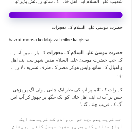
شعیب علیہ السلام اپنے اھل خانہ کے ساتھ رہائش پذیر تھے۔
حضرت موسی علیہ السلام کے معجزات
hazrat moosa ko Mujazat milne ka qissa
حضرت موسیٰ علیہ السلام کے معجزات
کے بارے میں آتا ہے
کہ جب حضرت موسیٰ علیہ السلام مدین شھر سے اپنے اھل
و اھیال کے ساتھ واپس ھوکر مصر کے طرف تشریف لا رہے
تھے.
کہ رات کے ٹائم پر آپ کی نظر ایک چلتی ہوئی آگ پر پڑھی
جس پر آپ نے اپنے اھل خانہ کو ایک جگھ پر چھوڑ کر آپ اس
آگ کے قریب چلتے گئے’
جب قریب پھونچے تو اس وادی کے قریب سے ایک
آواز سنائی گئی جس پر حضرت موسیٰ کافی بریشان