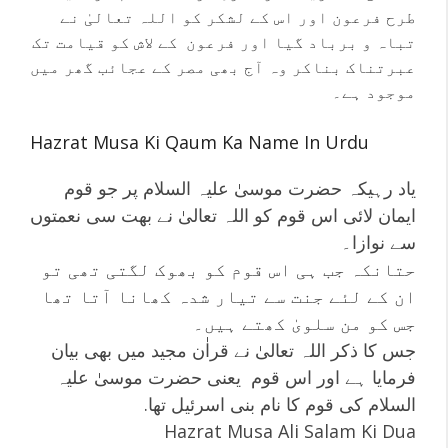
طرح فرعون اور اس کے لشکر کو اللہ تعالیٰ نے
تباہ و برباد گیا اور فرعون کے لاش کو قیامت تک
عبرتناک بناکر وہ آج بھی مصر کے عجائب گھر میں
موجود ہے۔
Hazrat Musa Ki Qaum Ka Name In Urdu
یاد رہیکہ حضرت موسیٰ علیہ السلام پر جو قوم
ایمان لائی اس قوم کو اللہ تعالیٰ نے بھت سی نعمتوں
سے نوازا۔
حتانکہ جب ہی اس قوم کو بھوک لگتی تھی تو
ان کے لئے جنت سے تیار شدہ کھانا آتا تھا
جس کو من سلویٰ کھتے ہیں۔
جس کا ذکر اللہ تعالیٰ نے قراٰن مجید میں بھی بیان
فرمایا ہے اور اس قوم یعنی حضرت موسیٰ علیہ
السلام کی قوم کا نام بنی اسرئیل تھا.
Hazrat Musa Ali Salam Ki Dua