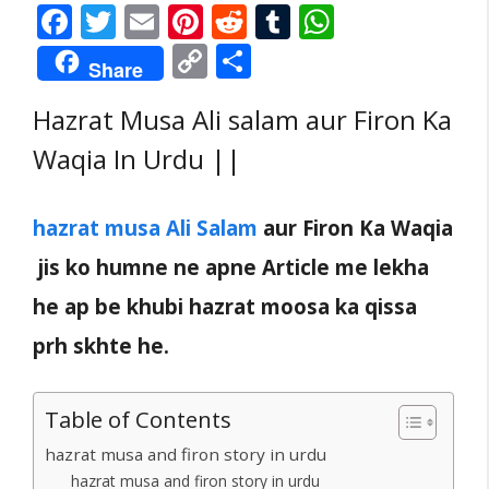
F
T
E
Pi
R
T
W
ac
w
m
nt
e
u
h
C
S
Share
e
itt
ai
er
d
m
at
o
h
Hazrat Musa Ali salam aur Firon Ka
b
er
l
e
di
bl
s
p
ar
o
st
t
r
A
Waqia In Urdu ||
y
e
o
p
Li
k
p
n
hazrat musa Ali Salam
aur Firon Ka Waqia
k
jis ko humne ne apne Article me lekha
he ap be khubi hazrat moosa ka qissa
prh skhte he.
Table of Contents
hazrat musa and firon story in urdu
hazrat musa and firon story in urdu