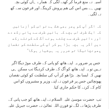
آسیہ نے منع فرما کر کھنے لگی کہ ھمارے ہاں کوئی بچہ
نھیں ہے بس اس کی ھم پروش کرینگے اور فرعون سے کھ
نے لگی۔
کہ اگر آپ کو پھر بھی شک ہے تو اس کو آزمائیں
کہ ایک طرف اس بچے کہ بائیں طرف سے پانی رکھ دے
اور دائیں طرف سے چلتے ہوئے آگ کے کوئلے رکھ
دیں آگر یہ بچہ بڑا ہو کر آپ کی سلطنت کو نقصان
پھونچائیگا تو ضرور یہ ہوشیار ہوگا’
جس پر ضرور یہ اپنے ھاتھ کو پانی کے طرف موڑ دیگا اگر
نہیں تو یہ اپنے ھاتھ کو آگ کے طرف کردیگا تب ممکن ہی
نھیں کہ ایسا بچہ بڑا ھو کر آپ کی سلطنت کو کوئی نقصان
پھونچائیں جس پر فرعون نے اپنے وزیر و مشیروں کو اس
کام کے کرنے کا حکم جاری کیا.
تب حضرت موسیٰ علیہ السلام نے اپنے ھاتھ کو جب پانی کے
طرف پڑھا نے لگے تو فورن اللہ تعالیٰ نے حضرت جبریل علیہ