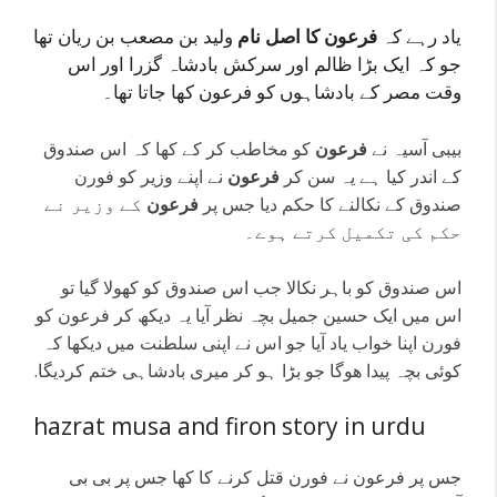
یاد رہے کہ
فرعون کا اصل نام
ولید بن مصعب بن ریان تھا
جو کہ ایک بڑا ظالم اور سرکش بادشاہ گزرا اور اس
وقت مصر کے بادشاہوں کو فرعون کھا جاتا تھا۔
بیبی آسیہ نے
فرعون
کو مخاطب کر کے کھا کہ اس صندوق
کے اندر کیا ہے یہ سن کر
فرعون
نے اپنے وزیر کو فورن
صندوق کے نکالنے کا حکم دیا جس پر
فرعون
کے وزیر نے
حکم کی تکمیل کرتے ہوے۔
اس صندوق کو باہر نکالا جب اس صندوق کو کھولا گیا تو
اس میں ایک حسین جمیل بچہ نظر آیا یہ دیکھ کر فرعون کو
فورن اپنا خواب یاد آیا جو اس نے اپنی سلطنت میں دیکھا کہ
کوئی بچہ پیدا ھوگا
جو بڑا ہو کر میری بادشاہی ختم کردیگا.
hazrat musa and firon story in urdu
جس پر فرعون نے فورن قتل کرنے کا کھا جس پر بی بی