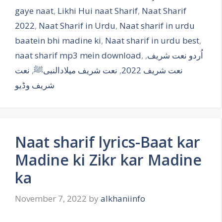
gaye naat
,
Likhi Hui naat Sharif
,
Naat Sharif
2022
,
Naat Sharif in Urdu
,
Naat sharif in urdu
baatein bhi madine ki
,
Naat sharif in urdu best
,
naat sharif mp3 mein download
,
,
اُردو نعت شریف
نعت
,
نعت شریف میلادالنبیﷺ
,
نعت شریف 2022
شریف وڈیو
Naat sharif lyrics-Baat kar
Madine ki Zikr kar Madine
ka
November 7, 2022
by
alkhaniinfo