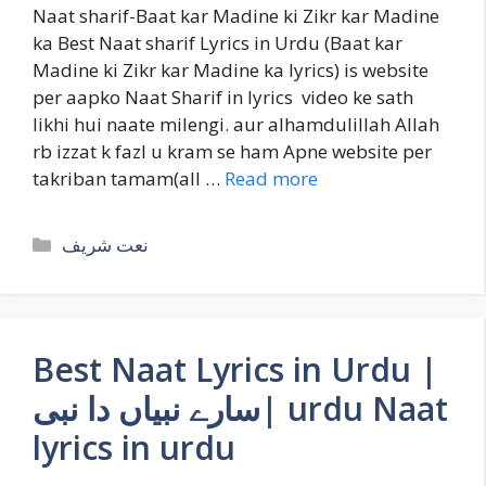
Naat sharif-Baat kar Madine ki Zikr kar Madine
ka Best Naat sharif Lyrics in Urdu (Baat kar
Madine ki Zikr kar Madine ka lyrics) is website
per aapko Naat Sharif in lyrics video ke sath
likhi hui naate milengi. aur alhamdulillah Allah
rb izzat k fazl u kram se ham Apne website per
takriban tamam(all …
Read more
Categories
نعت شریف
Best Naat Lyrics in Urdu |
سارے نبیاں دا نبی| urdu Naat
lyrics in urdu