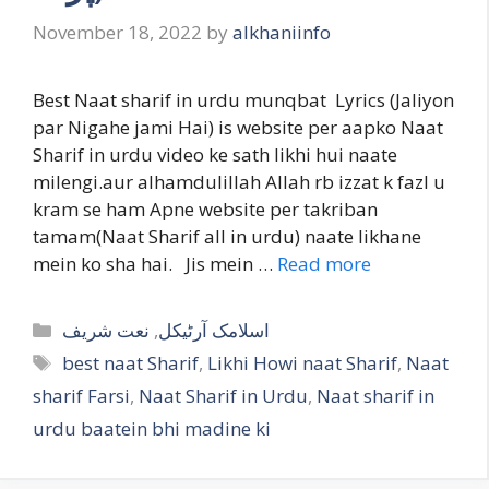
November 18, 2022
by
alkhaniinfo
Best Naat sharif in urdu munqbat Lyrics (Jaliyon
par Nigahe jami Hai) is website per aapko Naat
Sharif in urdu video ke sath likhi hui naate
milengi.aur alhamdulillah Allah rb izzat k fazl u
kram se ham Apne website per takriban
tamam(Naat Sharif all in urdu) naate likhane
mein ko sha hai. Jis mein …
Read more
Categories
نعت شریف
,
اسلامک آرٹیکل
Tags
best naat Sharif
,
Likhi Howi naat Sharif
,
Naat
sharif Farsi
,
Naat Sharif in Urdu
,
Naat sharif in
urdu baatein bhi madine ki