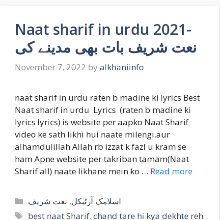
Naat sharif in urdu 2021-
نعت شریف بات بھی مدینے کی
November 7, 2022
by
alkhaniinfo
naat sharif in urdu raten b madine ki lyrics Best
Naat sharif in urdu Lyrics (raten b madine ki
lyrics lyrics) is website per aapko Naat Sharif
video ke sath likhi hui naate milengi.aur
alhamdulillah Allah rb izzat k fazl u kram se
ham Apne website per takriban tamam(Naat
Sharif all) naate likhane mein ko …
Read more
Categories
نعت شریف
,
اسلامک آرٹیکل
Tags
best naat Sharif
,
chand tare hi kya dekhte reh