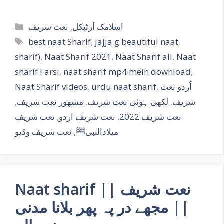
Categories
نعت شریف
,
اسلامک آرٹیکل
Tags
best naat Sharif
,
jajja g beautiful naat
sharif)
,
Naat Sharif 2021
,
Naat Sharif all
,
Naat
sharif Farsi
,
naat sharif mp4 mein download
,
Naat Sharif videos
,
urdu naat sharif
,
اُردو نعت
,
مشھور نعت شریف
,
لکھی ہوئی نعت شریف
,
شریف
نعت شریف
,
نعت شریف اردو
,
نعت شریف 2022
نعت شریف وڈیو
,
میلادالنبیﷺ
Naat sharif || نعت شریف
|| مجھے در پہ پھر بلانا مدنی