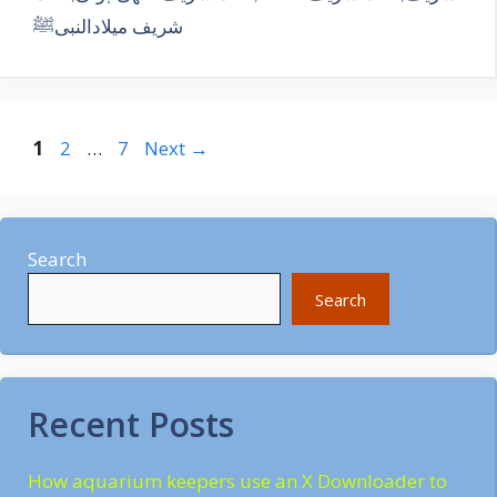
شریف میلادالنبیﷺ
Page
Page
Page
1
2
…
7
Next
→
Search
Search
Recent Posts
How aquarium keepers use an X Downloader to