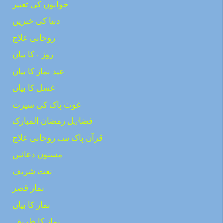
خوابوں کی تعبیر
دنیا کی خبریں
روحانی علاج
روزے کا بیان
عید نماز کا بیان
غسل کا بیان
غوث پاک کی سیرت
فضاٸل رمضان المبارک
قرآن پاک سے روحانی علاج
مسنون دعائیں
نعت شریف
نماز قصر
نماز کا بیان
نماز کا طریقہ