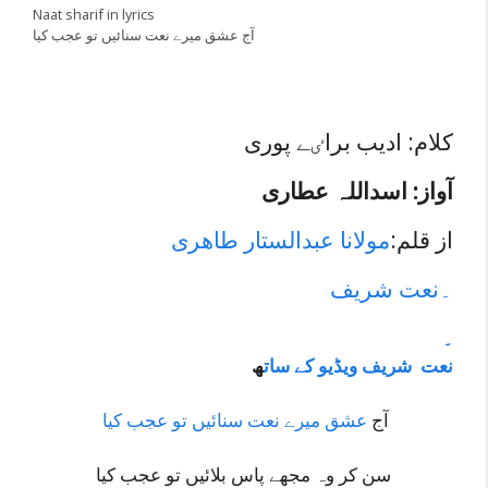
Naat sharif in lyrics
آج عشق میرے نعت سنائیں تو عجب کیا
کلام: ادیب براٸے پوری
آواز: اسداللہ عطاری
از قلم:
مولانا عبدالستار طاھری
۔نعت شریف
۔
نعت شریف ویڈیو کے سات
ھ
آج
عشق میرے نعت سنائیں تو عجب کیا
سن کر وہ مجھے پاس بلائیں تو عجب کیا