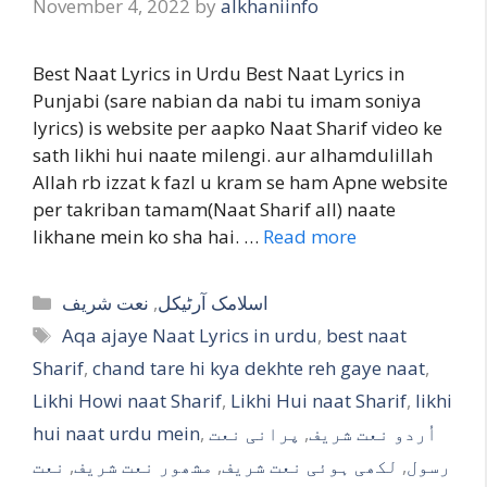
November 4, 2022
by
alkhaniinfo
Best Naat Lyrics in Urdu Best Naat Lyrics in
Punjabi (sare nabian da nabi tu imam soniya
lyrics) is website per aapko Naat Sharif video ke
sath likhi hui naate milengi. aur alhamdulillah
Allah rb izzat k fazl u kram se ham Apne website
per takriban tamam(Naat Sharif all) naate
likhane mein ko sha hai. …
Read more
Categories
نعت شریف
,
اسلامک آرٹیکل
Tags
Aqa ajaye Naat Lyrics in urdu
,
best naat
Sharif
,
chand tare hi kya dekhte reh gaye naat
,
Likhi Howi naat Sharif
,
Likhi Hui naat Sharif
,
likhi
hui naat urdu mein
,
پرانی نعت
,
اُردو نعت شریف
نعت
,
مشھور نعت شریف
,
لکھی ہوئی نعت شریف
,
رسول