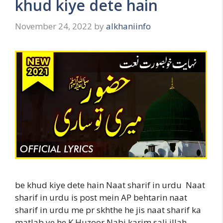
khud kiye dete hain
November 24, 2022
by
alkhaniinfo
be khud kiye dete hain Naat sharif in urdu Naat
sharif in urdu is post mein AP behtarin naat
sharif in urdu me pr skhthe he jis naat sharif ka
matlab ye he K Huzoor Nabi karim sali illah