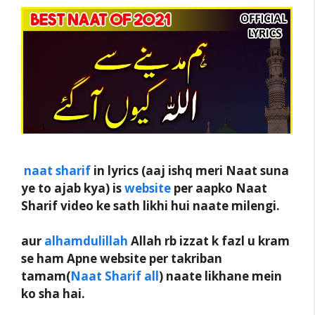
naat sharif
in lyrics (aaj ishq meri Naat suna
ye to ajab kya) is
website
per aapko Naat
Sharif video ke sath likhi hui naate milengi.
aur
alhamdulillah
Allah rb izzat k fazl u kram
se ham Apne website per takriban
tamam(
Naat Sharif all
) naate likhane mein
ko sha hai.