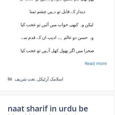
دیدار کے قابل تو نہیں چشم تمنا
لیکن وہ کبھی خواب میں آئیں تو عجب کیا
وہ حسن دو عالم ہے ادیب ان کے قدم سے
صحرا میں اگر پھول کھل آٸیں تو عجب کیا
Read more
Categories
نعت شریف
,
اسلامک آرٹیکل
naat sharif in urdu be