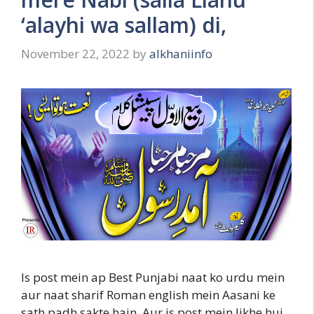
‘alayhi wa sallam) di,
November 22, 2022
by
alkhaniinfo
Is post mein ap Best Punjabi naat ko urdu mein
aur naat sharif Roman english mein Aasani ke
sath padh sakte hain. Aur is post mein likhe hui