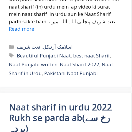
naat sharif (in) urdu mein ap video ki surat
mein naat sharif in urdu sun ke Naat Sharif
padh sakte hain. نعت شریف پنجابی اللہ اللہ میرے …
Read more
Categories
نعت شریف
,
اسلامک آرٹیکل
Tags
Beautiful Punjabi Naat
,
best naat Sharif
,
Naat Punjabi written
,
Naat Sharif 2022
,
Naat
Sharif in Urdu
,
Pakistani Naat Punjabi
Naat sharif in urdu 2022
Rukh se parda ab(رخ سے
پردہ)