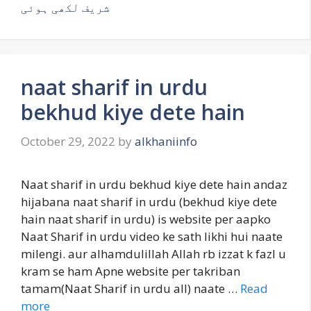
شریف لکھی ہوئی
naat sharif in urdu
bekhud kiye dete hain
October 29, 2022
by
alkhaniinfo
Naat sharif in urdu bekhud kiye dete hain andaz
hijabana naat sharif in urdu (bekhud kiye dete
hain naat sharif in urdu) is website per aapko
Naat Sharif in urdu video ke sath likhi hui naate
milengi. aur alhamdulillah Allah rb izzat k fazl u
kram se ham Apne website per takriban
tamam(Naat Sharif in urdu all) naate …
Read
more