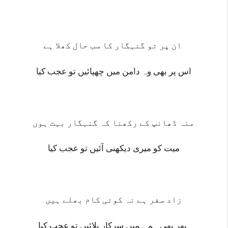
ان پر تو گنہگار کا سب حال کھلا ہے
اس پر بھی وہ دامن میں چھپائیں تو عجب کیا
منہ ڈھانپ کے رکھنا کہ گنہگار بہت ہوں
میت کو میری دیکھنی آئیں تو عجب کیا
زاد سفر ہے نہ کوئی کام بھلے ہیں
پھر بھی ہم ہمیں سرکار بلائیں تو عجب کیا