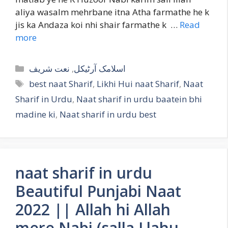
aliya wasalm mehrbane itna Atha farmathe he k
jis ka Andaza koi nhi shair farmathe k …
Read
more
Categories
نعت شریف
,
اسلامک آرٹیکل
Tags
best naat Sharif
,
Likhi Hui naat Sharif
,
Naat
Sharif in Urdu
,
Naat sharif in urdu baatein bhi
madine ki
,
Naat sharif in urdu best
naat sharif in urdu
Beautiful Punjabi Naat
2022 || Allah hi Allah
mere Nabi (salla Llahu