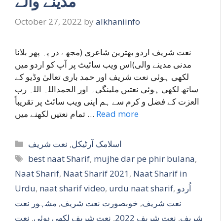
مدینے والے
October 27, 2022
by
alkhaniinfo
نعت شریف اردو بھترین شاعری (مجھے در پہ پھر بلانا
مدنی مدینے والی)اس ویب سائیٹ پر آپ کو اردو میں
لکھی ہوئی نعت شریف اور حمد باری تعالیٰ وڈیو کے
ساتھ لکھی ہوئی نعتیں ملینگی۔ اور الحمداللہ اللہ رب
العزت کے فضل و کرم سے ہم اپنی ویب سائٹ پر تقریباً
تمام نعتیں لکھنے میں …
Read more
Categories
نعت شریف
,
اسلامک آرٹیکل
Tags
best naat Sharif
,
mujhe dar pe phir bulana
,
Naat Sharif
,
Naat Sharif 2021
,
Naat Sharif in
Urdu
,
naat sharif video
,
urdu naat sharif
,
اُردو
مشہور نعت
,
خوبصورت نعت شریف
,
نعت شریف
نعت
,
نعت شریف لکھی ہوئی
,
نعت شریف 2022
,
شریف