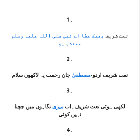
1۔
نعت شریف
بھیک عطا اے نبی صلی اللہ علیہ وسلم
محتشم ہو
2۔
نعت شریف اردو-
مصطفیٰ
جان رحمت پہ لاکھوں سلام
3۔
لکھی ہوئی نعت شریف۔اب
میری
نگاہوں میں جچتا
نہیں کوئی
4۔