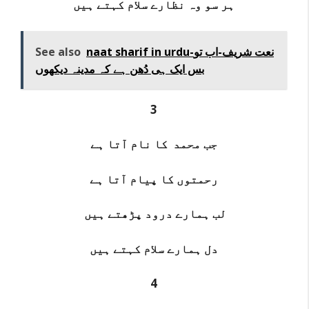
ہر سو وہ نظارے سلام کہتے ہیں
naat sharif in urdu-نعت شریف-اب تو
See also
بس ایک ہی دُھن ہے کہ مدینہ دیکھوں
3
جب محمد کا نام آتا ہے
رحمتوں کا پیام آتا ہے
لب ہمارے درود پڑھتے ہیں
دل ہمارے سلام کہتے ہیں
4