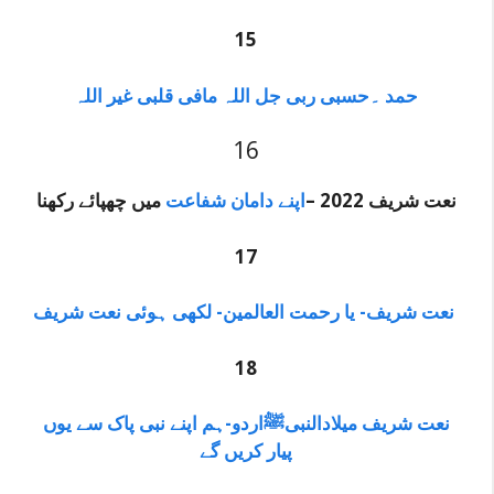
15
حمد ۔حسبی ربی جل اللہ مافی قلبی غیر اللہ
16
نعت شریف 2022 –
اپنے دامان شفاعت
میں چھپائے رکھنا
17
شریف- یا رحمت العالمین- لکھی ہوئی نعت شریف
نعت
18
نعت شریف میلادالنبیﷺاردو-ہم اپنے نبی پاک سے یوں
پیار کریں گے