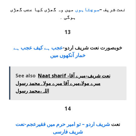
نعت شریف –
سوچتاہوں
میں وہ گھڑی کیا عجب گھڑی
ہوگی
۔
13
خوبصورت نعت شریف اردو-
عجب ہے کیف عجب ہے
خمار آنکھوں میں
Naat sharif -نعت شریف-میرے آقا
See also
میرے مولا،میرے آقا میرے مولا۔محمد رسول
اللہ،محمد رسول
14
نعت
شریف اردو – تو امیر حرم میں فقیرعجم-نعت
شریف فارسی