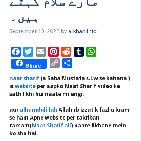
مارے سلام کہتے
ہیں۔
September 13, 2022
by
alkhaniinfo
F
T
E
Pi
R
T
W
ac
w
m
nt
e
u
h
C
S
Share
e
itt
ai
er
d
m
at
o
h
naat sharif
(a Saba Mustafa s.l.w se kahana )
b
er
l
e
di
bl
s
p
ar
is
website
per aapko Naat Sharif video ke
o
st
t
r
A
y
e
sath likhi hui naate milengi.
o
p
Li
k
p
aur
alhamdulillah
Allah rb izzat k fazl u kram
n
se ham Apne website per takriban
k
tamam(
Naat Sharif all
) naate likhane mein
ko sha hai.