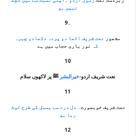
نہیں ہو
9۔
مشھور
نعت شریف اٹھا دو پردہ دکھادو چہرہ
کہ
نور باری حجاب میں ہے
10
نعت شریف اردو-
خیرالبشر
ﷺ پر لاکھوں
سلام
11
نعت شریف خوبصورت
۔ دل درد سے بسمل کی طرح لوٹ
رہا ہو
12