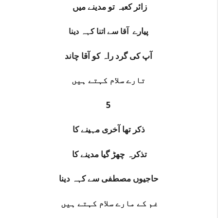
زائر کعبہ تو مدینے میں
پیارے
آ
قا سے اتنا کہہ دینا
آپ کی گرد راہ کو آقا چاند
تارے سلام کہتے ہیں
5
ذکر تھا آخری مہینے کا
تذکرہ چھڑ گیا مدینے کا
حاجیوں مصطفی سے کہہ دینا
غم کے مارے سلام کہتے ہیں