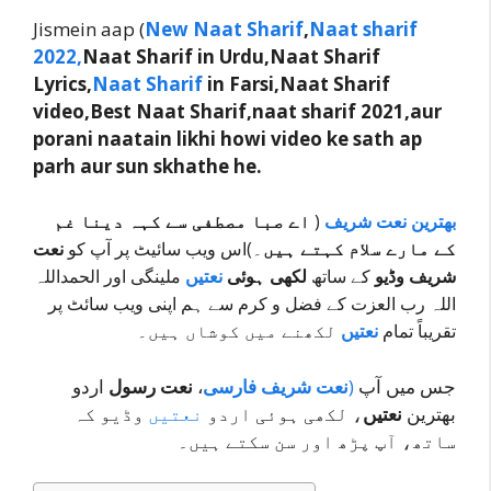
Jismein aap (
New Naat Sharif
,
Naat sharif
2022,
Naat Sharif in Urdu,Naat Sharif
Lyrics,
Naat Sharif
in Farsi,Naat Sharif
video,Best Naat Sharif,naat sharif 2021,aur
porani naatain likhi howi video ke sath ap
parh aur sun skhathe he.
بھترین نعت شریف
(
اے صبا مصطفی سے کہہ دینا غم
کے مارے سلام کہتے ہیں
۔)اس ویب سائیٹ پر آپ کو
نعت
شریف وڈیو
کے ساتھ
لکھی ہوئی
نعتیں
ملینگی اور الحمداللہ
اللہ رب العزت کے فضل و کرم سے ہم اپنی ویب سائٹ پر
تقریباً تمام
نعتیں
لکھنے میں کوشاں ہیں۔
جس میں آپ
(
نعت شریف فارسی
،
نعت رسول
اردو
بھترین
نعتیں
، لکھی ہوئی اردو
نعتیں
وڈیو کہ
ساتھ، آپ پڑھ اور سن سکتے ہیں۔