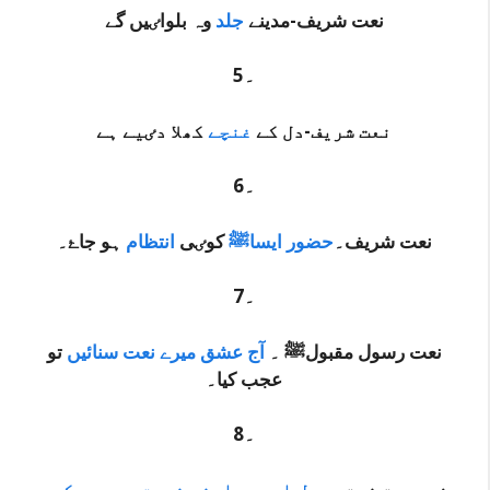
نعت شریف-مدینے
جلد
وہ بلواٸیں گے
5۔
نعت شریف-دل کے
غنچے
کھلا دٸیے ہے
6۔
نعت شریف۔
حضور ایساﷺ
کوٸی
انتظام
ہو جاۓ۔
7۔
نعت رسول مقبولﷺ ۔
آج عشق میرے نعت سنائیں
تو
عجب کیا۔
8۔
زبردست نعت
رسول اردو ۔اپنی نسبت سے میں کچھ