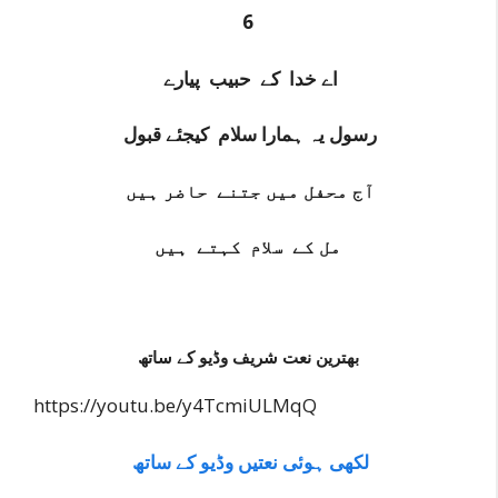
6
اے خدا کے حبیب پیارے
رسول یہ ہمارا سلام کیجئے قبول
آج محفل میں جتنے
حاضر ہیں
م
ل کے سلام کہتے ہیں
بھترین نعت شریف وڈیو کے ساتھ
https://youtu.be/y4TcmiULMqQ
لکھی ہوئی نعتیں وڈیو کے ساتھ