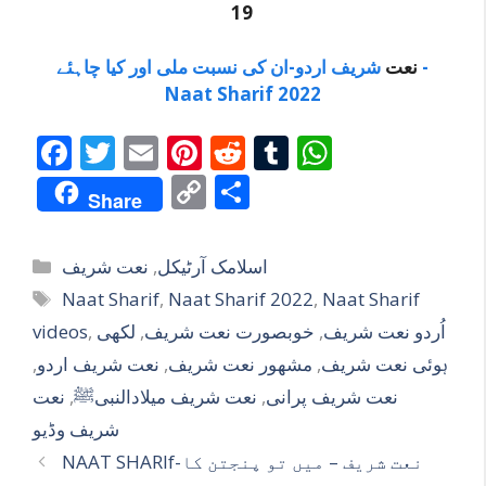
19
نعت
شریف اردو-ان کی نسبت ملی اور کیا چاہئے -
Naat Sharif 2022
F
T
E
Pi
R
T
W
ac
w
m
nt
e
u
h
C
S
Share
e
itt
ai
er
d
m
at
o
h
b
er
l
e
di
bl
s
p
ar
Categories
اسلامک آرٹیکل
,
نعت شریف
o
st
t
r
A
y
e
Tags
Naat Sharif
,
Naat Sharif 2022
,
Naat Sharif
o
p
Li
اُردو نعت شریف
,
خوبصورت نعت شریف
,
لکھی
,
videos
k
p
n
ہوئی نعت شریف
,
مشھور نعت شریف
,
نعت شریف اردو
,
k
نعت شریف پرانی
,
نعت شریف میلادالنبیﷺ
,
نعت
شریف وڈیو
NAAT SHARIf-نعت شریف – میں تو پنجتن کا